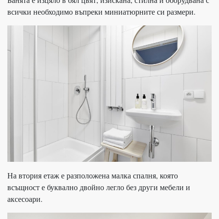
всички необходимо въпреки миниатюрните си размери.
На втория етаж е разположена малка спалня, която
всъщност е буквално двойно легло без други мебели и
аксесоари.