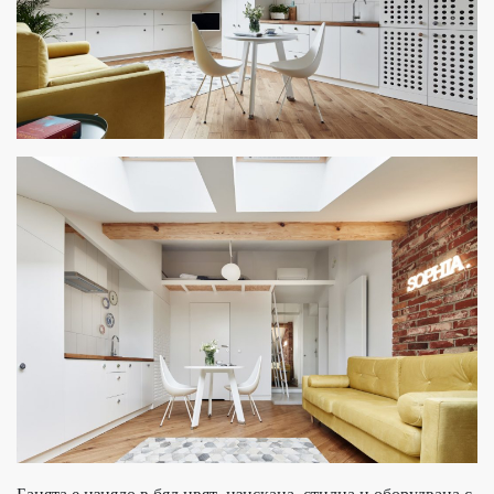
Банята е изцяло в бял цвят, изискана, стилна и оборудвана с