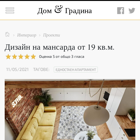

Дом
Градина

Интериор
Проекти


Дизайн на мансарда от 19 кв.м.
Оценка
5
от общо
3
гласа
11/05/2021
ТАГОВЕ:
ЕДНОСТАЕН АПАРТАМЕНТ