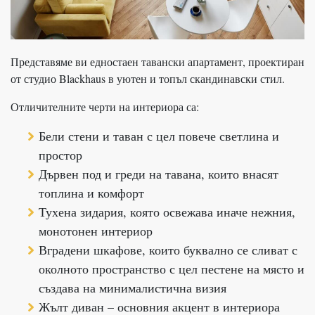
Представяме ви едностаен тавански апартамент, проектиран
от студио Blackhaus в уютен и топъл скандинавски стил.
Отличителните черти на интериора са:
Бели стени и таван с цел повече светлина и
простор
Дървен под и греди на тавана, които внасят
топлина и комфорт
Тухена зидария, която освежава иначе нежния,
монотонен интериор
Вградени шкафове, които буквално се сливат с
околното пространство с цел пестене на място и
създава на минималистична визия
Жълт диван – основния акцент в интериора