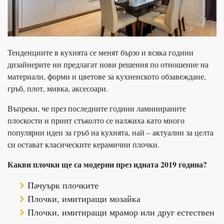
Тенденциите в кухнята се менят бързо и всяка години
дизайнерите ни предлагат нови решения по отношение на
материали, форми и цветове за кухненското обзавеждане,
гръб, плот, мивка, аксесоари.
Въпреки, че през последните години ламинираните
плоскости и принт стъколто се налжиха като много
популярни идеи за гръб на кухнята, най – актуални за целта
си остават класическите керамични плочки.
Какви плочки ще са модерни през идната 2019 година?
Пачуърк плочките
Плочки, имитиращи мозайка
Плочки, имитиращи мрамор или друг естествен