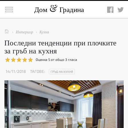

Дом
Градина

Интериор
Кухня


Последни тенденции при плочките
за гръб на кухня
Оценка
5
от общо
3
гласа
14/11/2018
ТАГОВЕ:
ГРЪБ НА КУХНЯ