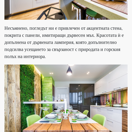
Несъмнено, погледът ни е привлечен от акцентната стена,
покрита с панели, имитиращи дървесен мъх. Красотата ѝ е
допълнена от дървената ламперия, която допълнително
подсилва усещането за свързаност с природата и горския
полъх на интериора.