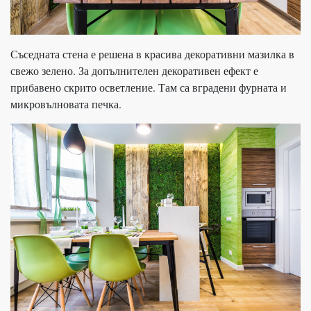
Съседната стена е решена в красива декоративни мазилка в
свежо зелено. За допълнителен декоративен ефект е
прибавено скрито осветление. Там са вградени фурната и
микровълновата печка.