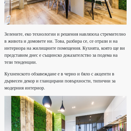
Зелените, еко технологии и решения навлязоха стремително
в живота и домовете ни. Това, разбира се, се отрази и на
интериора на жилищните помещения. Кухнята, която ще ви
представим днес е същинско доказателство за подема на
тези тенденции.
Кухненското обзавеждане е в черно и бяло с акценти в
дървесен декор и гланцирани повърхности, типични за
модерния интериор.