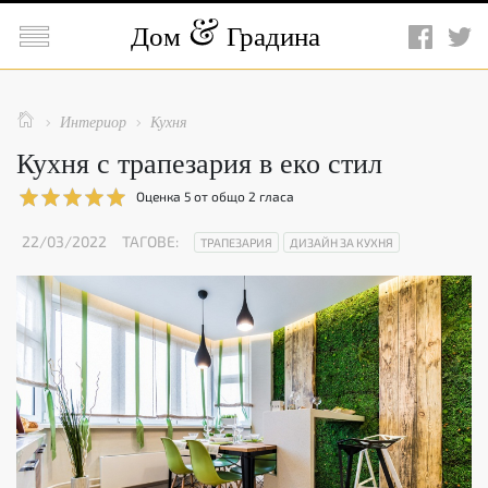

Дом
Градина

Интериор
Кухня


Кухня с трапезария в еко стил
Оценка
5
от общо
2
гласа
22/03/2022
ТАГОВЕ:
ТРАПЕЗАРИЯ
ДИЗАЙН ЗА КУХНЯ