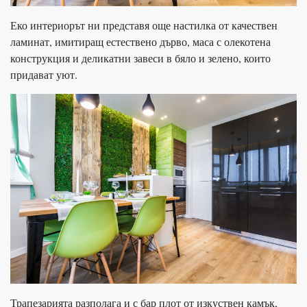
Еко интериорът ни представя още настилка от качествен
ламинат, имитиращ естествено дърво, маса с олекотена
конструкция и деликатни завеси в бяло и зелено, които
придават уют.
Трапезарията разполага и с бар плот от изкуствен камък,