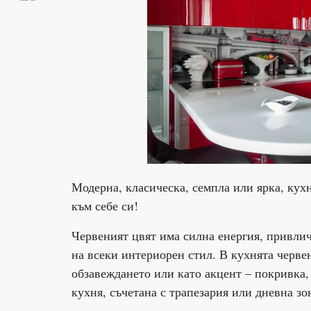
Модерна, класическа, семпла или ярка, кух
към себе си!
Червеният цвят има силна енергия, привлич
на всеки интериорен стил. В кухнята черве
обзавеждането или като акцент – покривка,
кухня, съчетана с трапезария или дневна зо