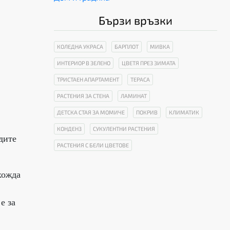
Бързи връзки
КОЛЕДНА УКРАСА
БАРПЛОТ
МИВКА
ИНТЕРИОР В ЗЕЛЕНО
ЦВЕТЯ ПРЕЗ ЗИМАТА
ТРИСТАЕН АПАРТАМЕНТ
ТЕРАСА
РАСТЕНИЯ ЗА СТЕНА
ЛАМИНАТ
ДЕТСКА СТАЯ ЗА МОМИЧЕ
ПОКРИВ
КЛИМАТИК
КОНДЕНЗ
СУКУЛЕНТНИ РАСТЕНИЯ
дите
РАСТЕНИЯ С БЕЛИ ЦВЕТОВЕ
хожда
е за