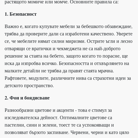
растящото момиче или момче. Основните правила са:
1. Безопасност
Важно е, когато купувате мебели за бебешкото обзавеждане,
трябва да проверите дали са изработени качествено. Уверете
се, че мебелите нямат силни миризми. Острите ъгли и лесно
отварящи се вратички и чекмеджета не са най-доброто
решение за стаята на бебето, защото когато то порасне, ще
иска да изпробва всичко. Безопасността и отхвърлянето на
малките детайли не трябва да правят стаята мрачна.
Рафтовете, модулите, различните нива са страхотни идеи за
детското пространство.
2. Фон и боядисване
Разнообразни цветове и акценти - това е стимул за
изследователска дейност. Оптималните цветове са
пастелни, сини и зелени, тоест те са успокояващи и
позволяват бързото заспиване. Червени, черни и като цяло