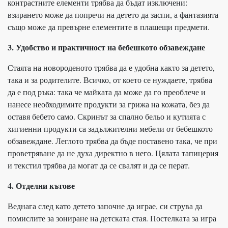
контрастните елементи трябва да бъдат изключени:
взирането може да попречи на детето да заспи, а фантазията
също може да превърне елементите в плашещи предмети.
3. Удобство и практичност на бебешкото обзавеждане
Стаята на новороденото трябва да е удобна както за детето,
така и за родителите. Всичко, от което се нуждаете, трябва
да е под ръка: така че майката да може да го преоблече и
нанесе необходимите продукти за грижа на кожата, без да
оставя бебето само. Скринът за спално бельо и кутията с
хигиенни продукти са задължителни мебели от бебешкото
обзавеждане. Леглото трябва да бъде поставено така, че при
проветряване да не духа директно в него. Цялата тапицерия
и текстил трябва да могат да се свалят и да се перат.
4. Отделни кътове
Веднага след като детето започне да играе, си струва да
помислите за зониране на детската стая. Постелката за игра