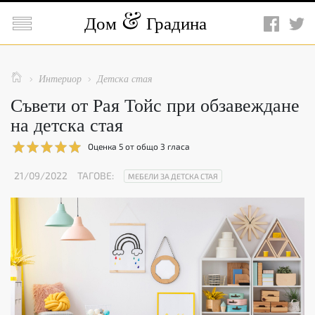

Дом
Градина

Интериор
Детска стая


Съвети от Рая Тойс при обзавеждане
на детска стая
Оценка
5
от общо
3
гласа
21/09/2022
ТАГОВЕ:
МЕБЕЛИ ЗА ДЕТСКА СТАЯ