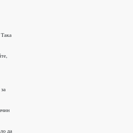
 Така
йте,
 за
начин
ло да