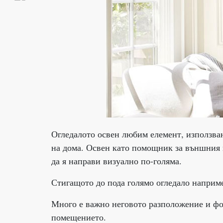
Огледалото освен любим елемент, използван
на дома. Освен като помощник за външния н
да я направи визуално по-голяма.
Стигащото до пода голямо огледало наприме
Много е важно неговото разположение и фо
помещението.