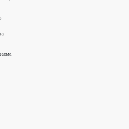
о
на
заема