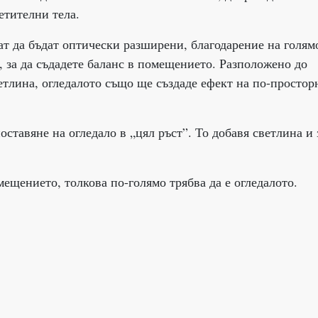
етителни тела.
ат да бъдат оптически разширени, благодарение на голям
а, за да съдадете баланс в помещението. Разположено до
етлина, огледалото също ще създаде ефект на по-простор
оставяне на огледало в „цял ръст”. То добавя светлина и 
омещението, толкова по-голямо трябва да е огледалото.