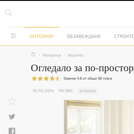


ИНТЕРИОР
ОБЗАВЕЖДАНЕ
СТРОИТЕ

Интериор
Акценти


Огледало за по-простор
Оценка
4.6
от общо
58
гласа
16/10/2014
ТАГОВЕ:
ОГЛЕДАЛО