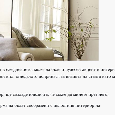
 в ежедневието, може да бъде и чудесен акцент в интери
и вид, огледалото допринася за визията на стаята като 
р, ще създаде илюзията, че може да минете през него.
рма да бъдат съобразени с цялостния интериор на