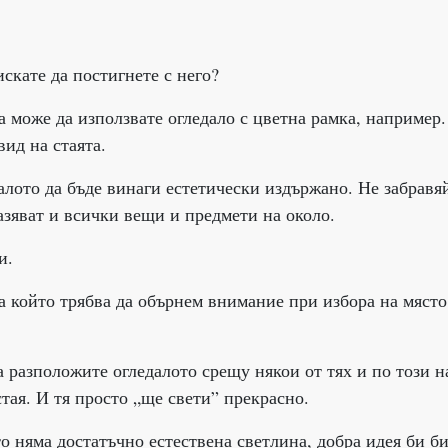
искате да постигнете с него?
а може да използвате огледало с цветна рамка, например.
ид на стаята.
алото да бъде винаги естетически издържано. Не забравя
разяват и всички вещи и предмети на около.
и.
а който трябва да обърнем внимание при избора на място
а разположите огледалото срещу някои от тях и по този 
стая. И тя просто „ще свети” прекрасно.
о няма достатъчно естествена светлина, добра идея би би