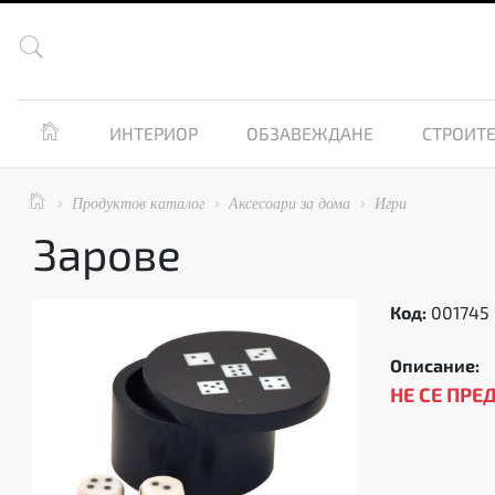


ИНТЕРИОР
ОБЗАВЕЖДАНЕ
СТРОИТЕ

Продуктов каталог
Аксесоари за дома
Игри



Зарове
Код:
001745
Описание:
НЕ СЕ ПРЕ