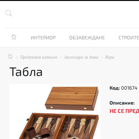


ИНТЕРИОР
ОБЗАВЕЖДАНЕ
СТРОИТЕ

Продуктов каталог
Аксесоари за дома
Игри



Табла
Код:
001674
Описание:
НЕ СЕ ПРЕ