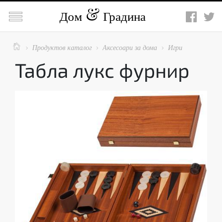

Дом
Градина

Продуктов каталог
Аксесоари за дома
Игри



Табла лукс фурнир