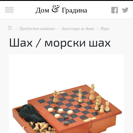

Дом
Градина

Продуктов каталог
Аксесоари за дома
Игри



Шах / морски шах