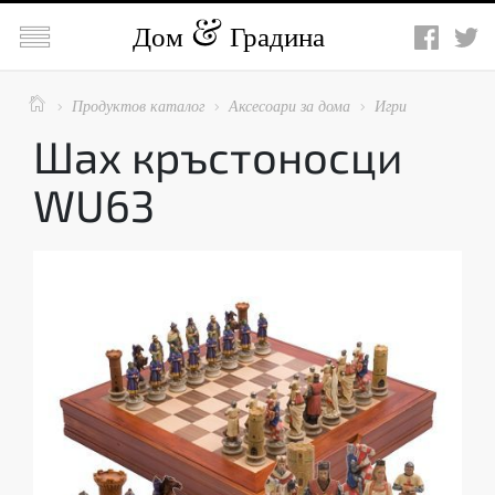

Дом
Градина

Продуктов каталог
Аксесоари за дома
Игри



Шах кръстоносци
WU63