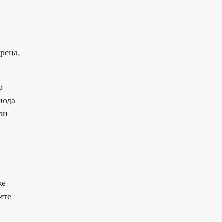
реца,
р
иода
зи
же
ите