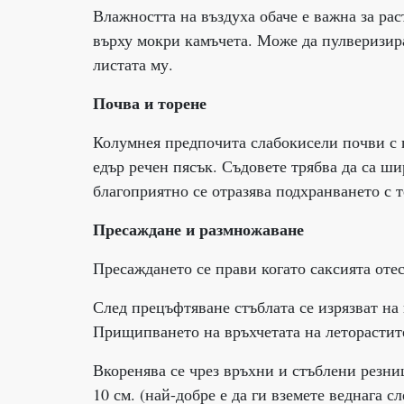
Влажността на въздуха обаче е важна за рас
върху мокри камъчета. Може да пулверизира
листата му.
Почва и торене
Колумнея предпочита слабокисели почви с п
едър речен пясък. Съдовете трябва да са ш
благоприятно се отразява подхранването с т
Пресаждане и размножаване
Пресаждането се прави когато саксията отес
След прецъфтяване стъблата се изрязват на 
Прищипването на връхчетата на леторастит
Вкоренява се чрез връхни и стъблени резни
10 см. (най-добре е да ги вземете веднага 