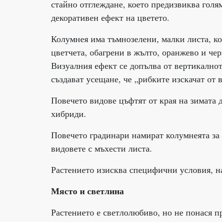
стайно отглеждане, което предизвиква голя
декоративен ефект на цветето.
Колумнея има тъмнозелени, малки листа, ко
цветчета, обагрени в жълто, оранжево и че
Визуалния ефект се допълва от вертикалнот
създават усещане, че „рибките изскачат от в
Повечето видове цъфтят от края на зимата 
хибриди.
Повечето градинари намират колумнеята за 
видовете с мъхести листа.
Растението изисква специфични условия, н
Място и светлина
Растението е светлолюбиво, но не понася п