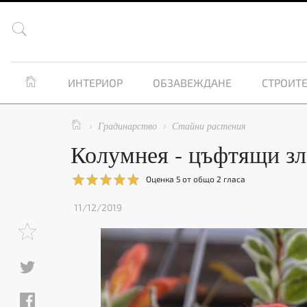


ИНТЕРИОР
ОБЗАВЕЖДАНЕ
СТРОИТЕ

Градинарство
Стайни растения


Колумнея - цъфтящи зл
Оценка
5
от общо
2
гласа
11/12/2019