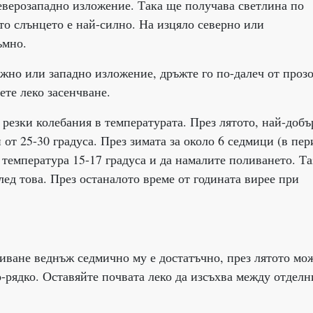
северозападно изложение. Така ще получава светлина по
оито слънцето е най-силно. На изцяло северно или
ъмно.
южно или западно изложение, дръжте го по-далеч от прозо
ете леко засенчване.
 резки колебания в температурата. През лятото, най-добъ
от 25-30 градуса. През зимата за около 6 седмици (в пер
 температура 15-17 градуса и да намалите поливането. Та
ед това. През останалото време от годината вирее при
иване веднъж седмично му е достатъчно, през лятото мо
о-рядко. Оставяйте почвата леко да изсъхва между отделн