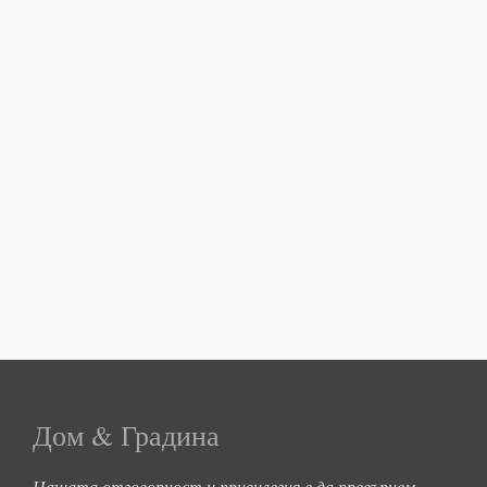
Дом & Градина
Нашата отговорност и привилегия е да превърнем