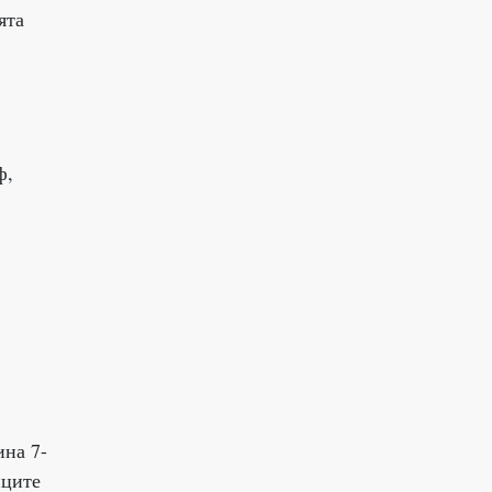
ята
ф,
ина 7-
иците