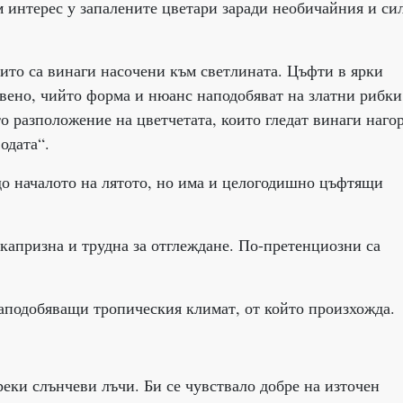
м интерес у запалените цветари заради необичайния и си
ито са винаги насочени към светлината. Цъфти в ярки
рвено, чийто форма и нюанс наподобяват на златни рибки
о разположение на цветчетата, които гледат винаги наго
одата“.
до началото на лятото, но има и целогодишно цъфтящи
капризна и трудна за отглеждане. По-претенциозни са
аподобяващи тропическия климат, от който произхожда.
реки слънчеви лъчи. Би се чувствало добре на източен