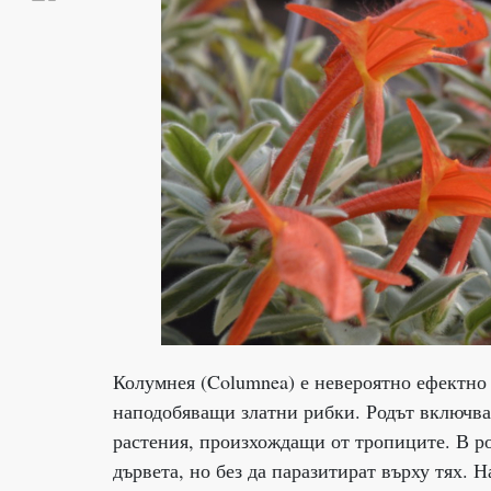
Колумнея (Columnea) е невероятно ефектно 
наподобяващи златни рибки. Родът включва
растения, произхождащи от тропиците. В ро
дървета, но без да паразитират върху тях.