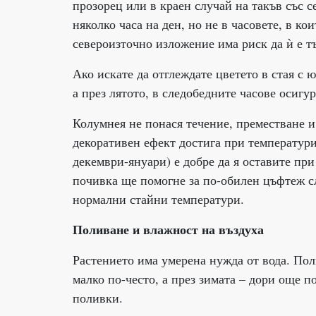
прозорец или в краен случай на такъв със 
няколко часа на ден, но не в часовете, в к
североизточно изложение има риск да ѝ е т
Ако искате да отглеждате цветето в стая с 
а през лятото, в следобедните часове осигур
Колумнея не понася течение, преместване и
декоративен ефект достига при температури 
декември-януари) е добре да я оставите при
почивка ще помогне за по-обилен цъфтеж сл
нормални стайни температури.
Поливане и влажност на въздуха
Растението има умерена нужда от вода. Пол
малко по-често, а през зимата – дори още п
поливки.