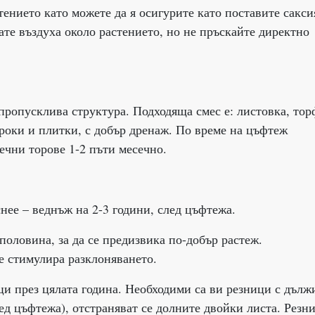
тението като можете да я осигурите като поставите сакси
те въздуха около растението, но не пръскайте директно
ропусклива структура. Подходяща смес е: листовка, тор
ироки и плитки, с добър дренаж. По време на цъфтеж
ечни торове 1-2 пъти месечно.
нее – веднъж на 2-3 години, след цъфтежа.
половина, за да се предизвика по-добър растеж.
е стимулира разклоняването.
ци през цялата година. Необходими са ви резници с дълж
след цъфтежа), отстраняват се долните двойки листа. Резн