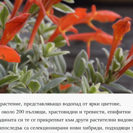
растение, представляващо водопад от ярки цветове,
 около 200 пълзящи, храстовидни и тревисти, епифитни
дината си те се прикрепват към други растителни видове
 Напоследък са селекционирани нови хибриди, подходящи 