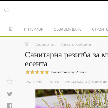


ИНТЕРИОР
ОБЗАВЕЖДАНЕ
СТРОИТЕ

Градинарство
Грижи за градината


Санитарна резитба за 
есента
Оценка
5
от общо
2
гласа
26/09/2018
ТАГОВЕ:
ЕСЕННА ГРАДИНА
ПОДРЯЗВАНЕ 