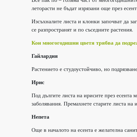
леторасти не бъдат изрязани още през есент
Изсъхналите листа и клонки започват да заг
се разпространят и по съседните растения.
Кои многогодишни цветя трябва да подре
Гайлардия
Растението е студоустойчиво, но подрязван
Ирис
Под дългите листа на ирисите през есента м
заболявания. Премахнете старите листа на и
Непета
Още в началото на есента е желателна санит