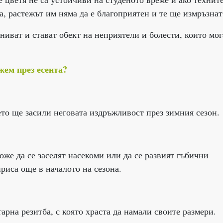
а, растежът им няма да е благоприятен и те ще измръзнат
ниват и стават обект на неприятели и болести, които мог
жем през есента?
ето ще засили неговата издръжливост през зимния сезон.
оже да се заселят насекоми или да се развият гъбични
риса още в началото на сезона.
арна резитба, с която храста да намали своите размери.