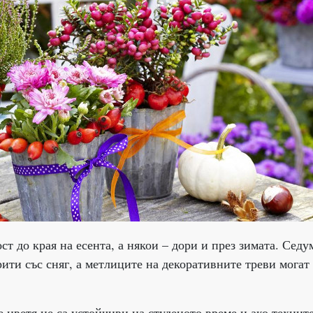
ст до края на есента, а някои – дори и през зимата. Седу
ити със сняг, а метлиците на декоративните треви могат
 цветя не са устойчиви на студеното време и ако технит