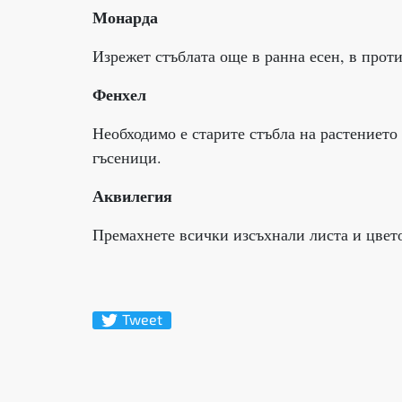
Монарда
Изрежет стъблата още в ранна есен, в проти
Фенхел
Необходимо е старите стъбла на растението 
гъсеници.
Аквилегия
Премахнете всички изсъхнали листа и цвето
Tweet