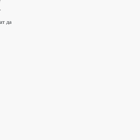
.
ат да