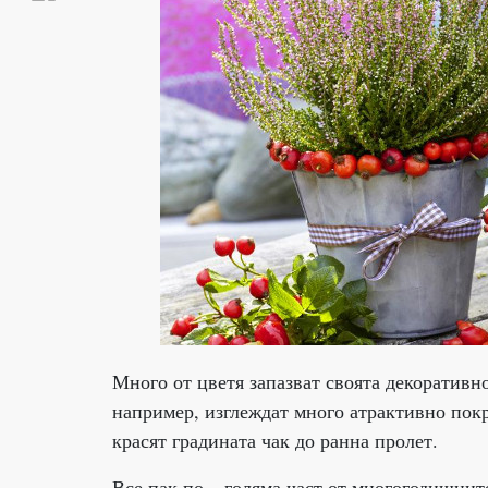
Много от цветя запазват своята декоративно
например, изглеждат много атрактивно покр
красят градината чак до ранна пролет.
Все пак по – голяма част от многогодишните