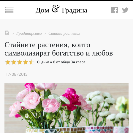

Дом
Градина

Градинарство
Стайни растения


Стайните растения, които
символизират богатство и любов
Оценка
4.6
от общо
34
гласа
17/08/2015