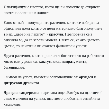
Спатифилум
е цветето, което ще ви помогне да откриете
своята половинка в живота.
Едно от най – популярните растения, които се избират за
офиса или дома когато се цели материално благополучие е
красула
т.нар. „дърво на парите“ -
. Препоръчва се в
саксията му да се зарови монета. Смята се, че ако цветето
цъфне, то наистина ви очакват финансови успехи!
Други растения, които привличат богатството на работното
кактус, юка, папрат, мента,
място или у дома са:
бугенвилия
.
орхидея и
Символ на успех, късмет и благополучие са:
цитрусови дръвчета
.
Драцена сандериана
, наричана още „Бамбук на щастието“
също е символ на успеха, щастието, любовта и семейната
хармония.