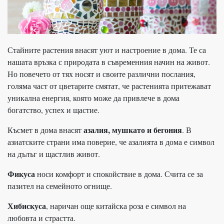
Стайните растения внасят уют и настроение в дома. Те са
нашата връзка с природата в съвременния начин на живот.
Но повечето от тях носят и своите различни послания,
голяма част от цветарите смятат, че растенията притежават
уникална енергия, която може да привлече в дома
богатство, успех и щастие.
азалия, мушкато и бегония
Късмет в дома внасят
. В
азиатските страни има поверие, че азалията в дома е символ
на дълъг и щастлив живот.
Фикуса
носи комфорт и спокойствие в дома. Счита се за
пазител на семейното огнище.
Хибискуса
, наричан още китайска роза е символ на
любовта и страстта.