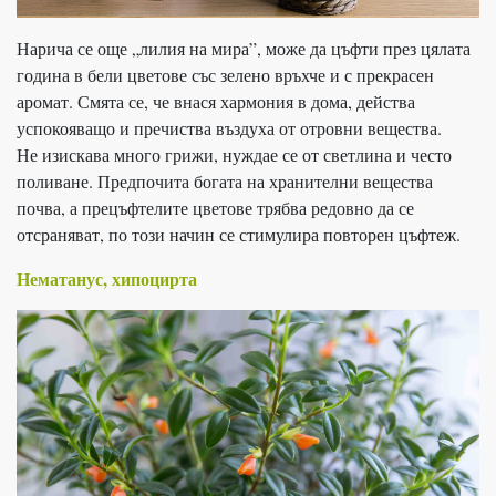
Нарича се още „лилия на мира”, може да цъфти през цялата
година в бели цветове със зелено връхче и с прекрасен
аромат. Смята се, че внася хармония в дома, действа
успокояващо и пречиства въздуха от отровни вещества.
Не изискава много грижи, нуждае се от светлина и често
поливане. Предпочита богата на хранителни вещества
почва, а прецъфтелите цветове трябва редовно да се
отсраняват, по този начин се стимулира повторен цъфтеж.
Нематанус, хипоцирта