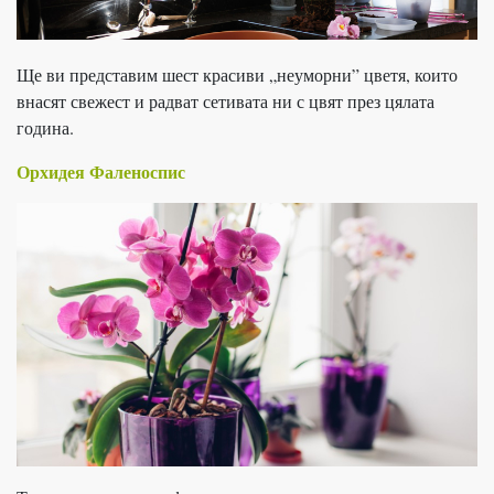
Ще ви представим шест красиви „неуморни” цветя, които
внасят свежест и радват сетивата ни с цвят през цялата
година.
Орхидея Фаленоспис