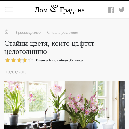

Дом
Градина

Градинарство
Стайни растения


Стайни цветя, които цъфтят
целогодишно
Оценка
4.2
от общо
36
гласа
18/01/2015