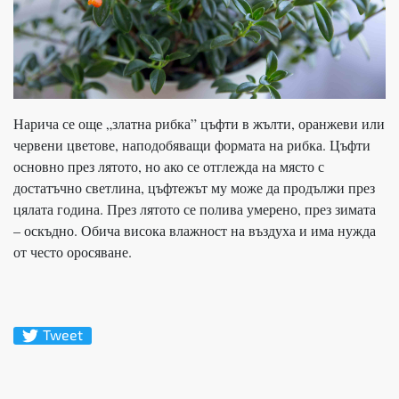
Нарича се още „златна рибка” цъфти в жълти, оранжеви или
червени цветове, наподобяващи формата на рибка. Цъфти
основно през лятото, но ако се отглежда на място с
достатъчно светлина, цъфтежът му може да продължи през
цялата година. През лятото се полива умерено, през зимата
– оскъдно. Обича висока влажност на въздуха и има нужда
от често оросяване.
Tweet