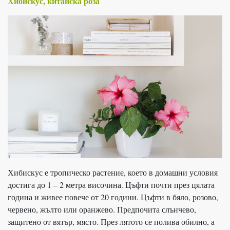
Хибискус, китайска роза
Хибискус е тропическо растение, което в домашни условия
достига до 1 – 2 метра височина. Цъфти почти през цялата
година и живее повече от 20 години. Цъфти в бяло, розово,
червено, жълто или оранжево. Предпочита слънчево,
защитено от вятър, място. През лятото се полива обилно, а