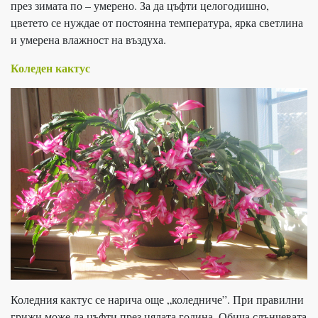
през зимата по – умерено. За да цъфти целогодишно,
цветето се нуждае от постоянна температура, ярка светлина
и умерена влажност на въздуха.
Коледен кактус
Коледния кактус се нарича още „коледниче”. При правилни
грижи може да цъфти през цялата година. Обича слънчевата