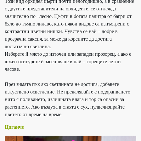
Този вид орхидея цъфти почти целогодишно, а в сравнение
с другите представители на орхидеите, се отглежда
значително по –лесно. Цъфти в богата палитра от багри от
бяло до тъмно лилаво, като някои видове са изпъстрени с
контрастни цветни нишки. Чувства се най – добре в
прозрачна саксия, за може да корените да достига
достатъчно светлина.
Изберете й място до източен или западен прозорец, а ако е
южен осигурете й засенчване в най – горещите летни
часове.
През зимата пък ако светлината не достига, добавете
изкуствено осветление. Не прекалявайте с подхранването
нито с поливането, излишната влага и тор са опасни за
растението. Ако въздуха в стаята е сух, пулвелизирайте
цветето от време на време.
Циганче