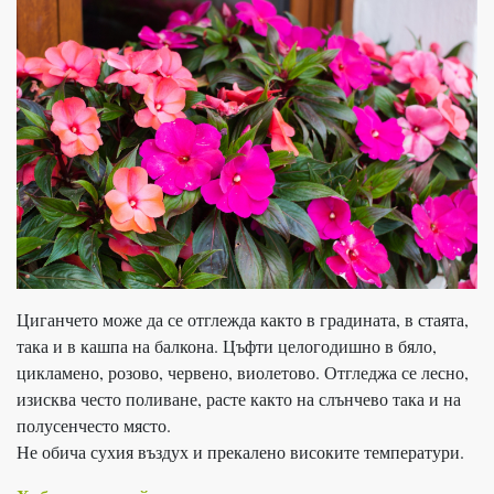
Циганчето може да се отглежда както в градината, в стаята,
така и в кашпа на балкона. Цъфти целогодишно в бяло,
цикламено, розово, червено, виолетово. Отгледжа се лесно,
изисква често поливане, расте както на слънчево така и на
полусенчесто място.
Не обича сухия въздух и прекалено високите температури.