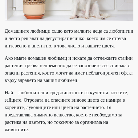
Домашните любимци също като малките деца са любопитни
и често решават да дегустират всичко, което им се струва
интересно и апетитно, в това число и вашите цветя.
Ако имате домашен любимец и искате да отглеждате стайни
растения трябва непременно да се запознаете със списъка с
опасни растения, които могат да имат неблагоприятен ефект
върху здравето на вашия любимец.
Най – любознателни сред животните са кучетата, котките,
зайците. Отровата на опасните видове цветя се намира в
корените, луковиците или цвета на растението. Тя
представлява химично вещество, което е необходимо за
растежа на цветето, но токсично за организма на
животните.