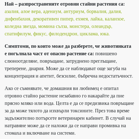
Най – разпространените отровни стайни растения са:
азалия, алое вера, адениум, антуриум, борвалия, далия,
дифенбахия, декоративен пипер, ехмея, лайка, каланхое,
коледна звезда, момина сълза, монстера, олеандър,
спатифилум, фикус, филодендрон, циклама, юка.
Симптоми, по които може да разберете, че животинката
е погълнала част от опасно растение са:
повишено
слюноотделяне, повръщане, затруднено преглъщане,
треперене, диария. Може да се наблюдават още загуба на
концентрация и апетит, безсилие, бъбречна недостатъчност.
Ако се съмнявате, че домашния ви любимец е опитал
отровно стайно растение незабавно го накарайте да пие
прясно мляко или вода. Целта е да се предизвика повръщане
за да може тялото да изхвърли токсините. През това време
задължително потърсете ветеринарен кабинет. В случай на
натравяне може да се наложи да се направи промивка на
стомаха и включване на системи.