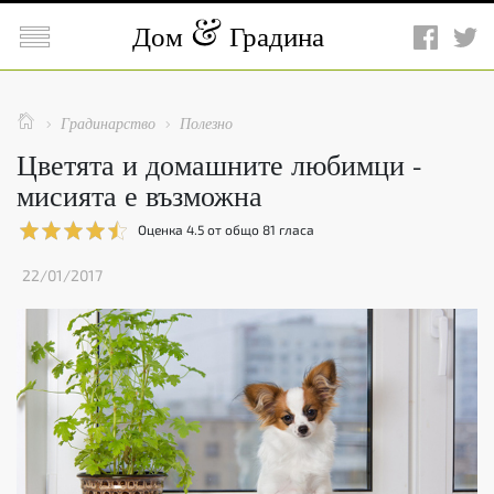

Дом
Градина

Градинарство
Полезно


Цветята и домашните любимци -
мисията е възможна
Оценка
4.5
от общо
81
гласа
22/01/2017