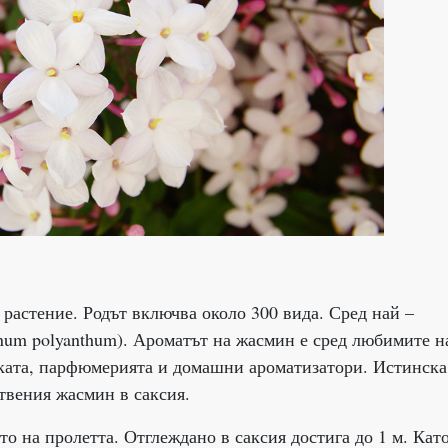
астение. Родът включва около 300 вида. Сред най –
num polyanthum). Ароматът на жасмин е сред любимите н
иката, парфюмерията и домашни ароматизатори. Истинска
ствения жасмин в саксия.
то на пролетта. Отглеждано в саксия достига до 1 м. Кат