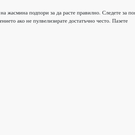
на жасмина подпори за да расте правилно. Следете за по
ението ако не пулвелизирате достатъчно често. Пазете