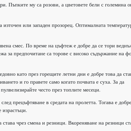
ри. Пъпките му са розови, а цветовете бели с големина о
а източен или западен прозорец. Оптималната температу
ена смес. По време на цъфтеж е добре да се тори веднъ
тежа за предпочитане са торове с високо съдържание на ф
довно като през горещите летни дни е добре това да ста
ването и го правете само когато почвата е суха. За да
пулвелизирайте често през топлите месеци.
лед прецъфтяване в средата на пролетта. Тогава е добре
е израстъци.
става чрез смена и резници. Вкореняване на резници ста