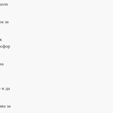
коло
ра за
ж
осфор
ва
 и да
ва за