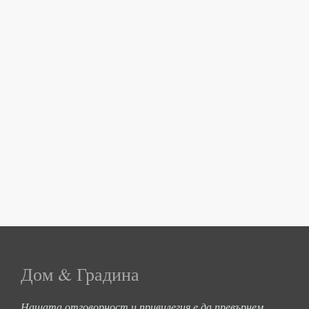
Дом & Градина
Нашата отговорност и привилегия е да превърнем