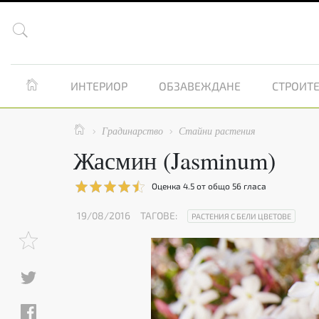


ИНТЕРИОР
ОБЗАВЕЖДАНЕ
СТРОИТЕ

Градинарство
Стайни растения


Жасмин (Jasminum)
Оценка
4.5
от общо
56
гласа
19/08/2016
ТАГОВЕ:
РАСТЕНИЯ С БЕЛИ ЦВЕТОВЕ