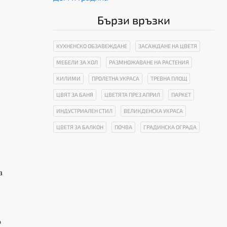
Бързи връзки
КУХНЕНСКО ОБЗАВЕЖДАНЕ
ЗАСАЖДАНЕ НА ЦВЕТЯ
МЕБЕЛИ ЗА ХОЛ
РАЗМНОЖАВАНЕ НА РАСТЕНИЯ
КИЛИМИ
ПРОЛЕТНА УКРАСА
ТРЕВНА ПЛОЩ
ЦВЯТ ЗА БАНЯ
ЦВЕТЯТА ПРЕЗ АПРИЛ
ПАРКЕТ
ИНДУСТРИАЛЕН СТИЛ
ВЕЛИКДЕНСКА УКРАСА
ЦВЕТЯ ЗА БАЛКОН
ПОЧВА
ГРАДИНСКА ОГРАДА
а
о