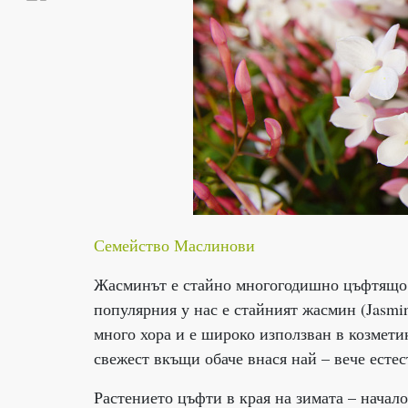
Семейство Маслинови
Жасминът е стайно многогодишно цъфтящо р
популярния у нас е стайният жасмин (Jasmi
много хора и е широко използван в козмет
свежест вкъщи обаче внася най – вече есте
Растението цъфти в края на зимата – начало