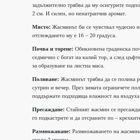
задължително трябва да му осигурите подпо
2 см. И силен, но ненатрапчив аромат.
Място:
Жасминът би се чувствал чудесно н
отглеждането му е 16 – 20 градуса.
Почва и торене:
Обикновена градинска почв
седмично с богат на калий тор, а след цъф
за образуване на листна маса.
Поливане:
Жасминът трябва да се полива ре
сутрин и вечер. През зимата ограничете поли
поддържате подходяща влажност на въздуха 
Пресаждане:
Стайният жасмин се пресажда с
го подкастрите и да отсраните по – крехкит
Размножаване:
Размножаването на жасмина 
около 2 месеца.