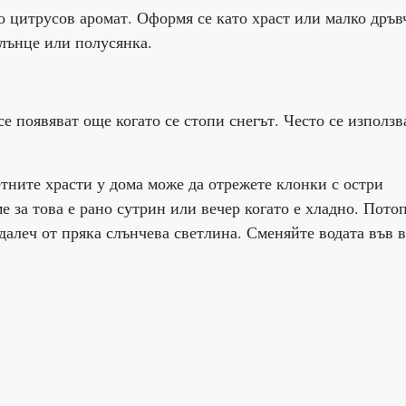
о цитрусов аромат. Оформя се като храст или малко дръв
слънце или полусянка.
се появяват още когато се стопи снегът. Често се използв
етните храсти у дома може да отрежете клонки с остри
 за това е рано сутрин или вечер когато е хладно. Пото
 далеч от пряка слънчева светлина. Сменяйте водата във в