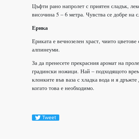
Цъфти рано напролет с приятен сладък, лек
височина 5 – 6 метра. Чувства се добре на 
Ерика
Ериката е вечнозелен храст, чиито цветове 
алпинеуми.
За да пренесете прекрасния аромат на прол
градински ножици. Най – подходящото време
клонките във ваза с хладка вода и я дръжте
когато това е необходимо.
Tweet