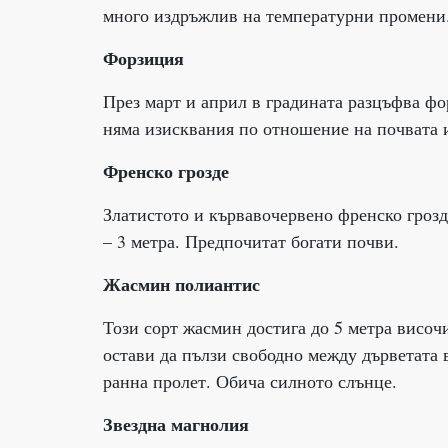
много издръжлив на температурни промени
Форзиция
През март и април в градината разцъфва фо
няма изисквания по отношение на почвата и
Френско грозде
Златистото и кървавочервено френско грозде
– 3 метра. Предпочитат богати почви.
Жасмин полиантис
Този сорт жасмин достига до 5 метра височ
остави да пълзи свободно между дърветата в
ранна пролет. Обича силното слънце.
Звездна магнолия