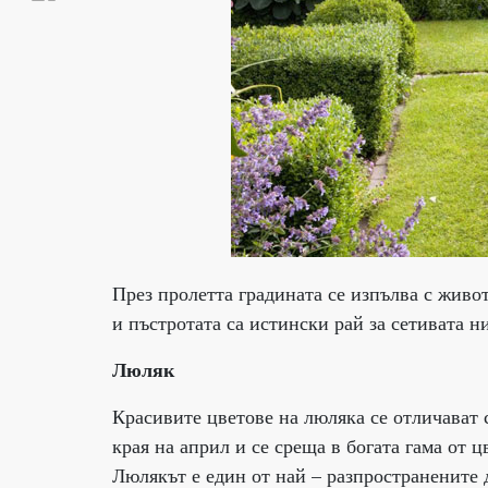
През пролетта градината се изпълва с живот
и пъстротата са истински рай за сетивата н
Люляк
Красивите цветове на люляка се отличават 
края на април и се среща в богата гама от 
Люлякът е един от най – разпространените д