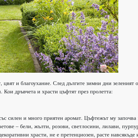
, цвят и благоухание. След дългите зимни дни зеленият 
и. Кои дръвчета и храсти цъфтят през пролетта:
със силен и много приятен аромат. Цъфтежът му започва 
цветове – бели, жълти, розови, светлосини, лилави, пурпу
екоративни храсти, не е претенциозен, расте навсякъде 