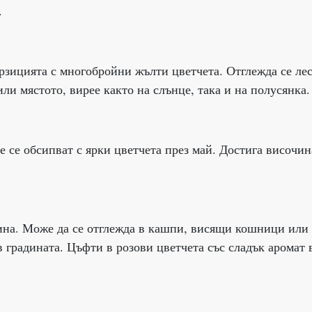
.
рзицията с многобройни жълти цветчета. Отглежда се лес
ли мястото, вирее както на слънце, така и на полусянка.
 се обсипват с ярки цветчета през май. Достига височин
ина. Може да се отглежда в кашпи, висящи кошници или 
 градината. Цъфти в розови цветчета със сладък аромат 