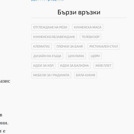
Бързи връзки
ОТГЛЕЖДАНЕ НА РОЗИ
КУХНЕНСКА МАСА
КУХНЕНСКО ОБЗАВЕЖДАНЕ
ТЕЛЕВИЗОР
КЛЕМАТИС
ПЛОЧКИ ЗА БАНЯ
РУСТИКАЛЕН СТИЛ
ДИЗАЙН НА КЪЩА
ЦИКЛАМА
ЩОРИ
ИДЕИ ЗА ХОЛ
ИДЕИ ЗА БАЛКОНА
ЖИВ ПЛЕТ
МЕБЕЛИ ЗА ГРАДИНАТА
БЯЛА КУХНЯ
оазис
в
рни.
и е