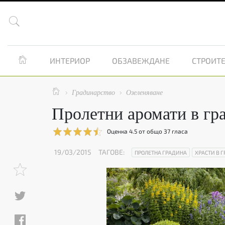


ИНТЕРИОР
ОБЗАВЕЖДАНЕ
СТРОИТЕ

Градинарство
Озеленяване


Пролетни аромати в гр
Оценка
4.5
от общо
37
гласа
19/03/2015
ТАГОВЕ:
ПРОЛЕТНА ГРАДИНА
ХРАСТИ В 