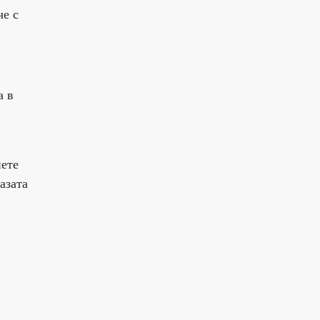
че с
а в
пете
азата