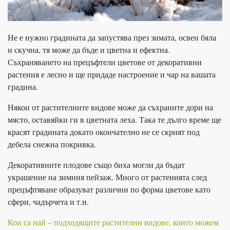
Не е нужно градината да запустява през зимата, освен бяла
и скучна, тя може да бъде и цветна и ефектна.
Съхраняването на прецъфтели цветове от декоративни
растения е лесно и ще придаде настроение и чар на вашата
градина.
Някои от растителните видове може да съхраните дори на
място, оставяйки ги в цветната леха. Така те дълго време ще
красят градината докато окончателно не се скрият под
дебела снежна покривка.
Декоративните плодове също биха могли да бъдат
украшение на зимния пейзаж. Много от растенията след
прецъфтяване образуват различни по форма цветове като
сфери, чадърчета и т.н.
Кои са най – подходящите растителни видове, които можем