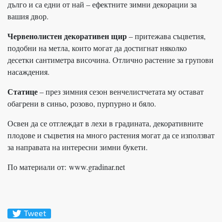
дълго и са едни от най – ефектните зимни декорации за
вашия двор.
Червенолистен декоративен щир
– притежава съцветия,
подобни на метла, които могат да достигнат няколко
десетки сантиметра височина. Отлично растение за групови
насаждения.
Статице
– през зимния сезон венчелистчетата му остават
обагрени в синьо, розово, пурпурно и бяло.
Освен да се отглеждат в лехи в градината, декоративните
плодове и съцветия на много растения могат да се използват
за направата на интересни зимни букети.
По материали от: www.gradinar.net
Tweet