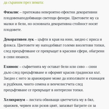
да съраним през зимата:
Физалис
– притежава невероятно ефектни декоративни
плодовенаподобяващи светещи фенери. Цветовете му са
малки и бели, но основната декоративна стойност носят
плодовете.
Декоративен лук
– цъфти в края на юни, заедно с ириса и
флокса. Цветовете му наподобяват големи виолетови топки,
след прецъфтяване се превръщат в красиви сфери, обагрени
в сиви нюанси.
Ехинопс
– съфветията му остават бели или сиво – сини
дъло след прецъфтяване и оформят красив градински кът.
Заедно с него за аранжиране може да използвате и ехинацея
и рудбекия, чиито семена и венчелистчета след
прецъфтяване се превръщат в интересни топки.
Хелихризум
– листата обвиващи цветчетата му в бял,
оранжев, червен или розов цвят, запазват багрите си за