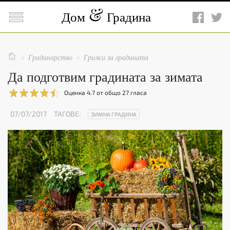

Дом
Градина

Градинарство
Грижи за градината


Да подготвим градината за зимата
Оценка
4.7
от общо
27
гласа
07/07/2017
ТАГОВЕ:
ЗИМНА ГРАДИНА