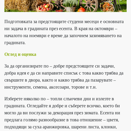
Подготовката за предстоящите студени месеци е основната
ни задача в градината през есента. В края на октомври –
началото на ноември е време да започнем зазимяването на
градината.
Оглед и оценка
За да организирате по – добре предстоящите си задачи,
добра идея е да си направите списък с това какво трябва да
свършите в двора, както и какво трябва да пазарувате –
инструменти, семена, аксесоари, торове и т.н.
Изберете няколко по – топли слънчеви дни и излезте в
градината. Огледайте я добре и съберете всичко, което би
могло да ви послужи за декорация през зимата. Есента ни
предлага голямо разнообразие в това отношение – цветя,
подходящи за суха аранжировка, шарени листа, клонки,