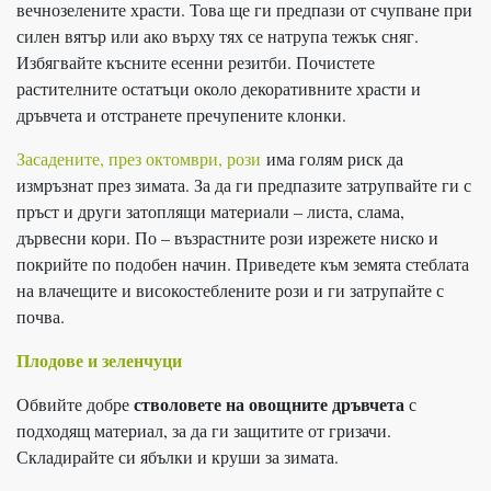
вечнозелените храсти. Това ще ги предпази от счупване при
силен вятър или ако върху тях се натрупа тежък сняг.
Избягвайте късните есенни резитби. Почистете
растителните остатъци около декоративните храсти и
дръвчета и отстранете пречупените клонки.
Засадените, през октомври, рози
има голям риск да
измръзнат през зимата. За да ги предпазите затрупвайте ги с
пръст и други затоплящи материали – листа, слама,
дървесни кори. По – възрастните рози изрежете ниско и
покрийте по подобен начин. Приведете към земята стеблата
на влачещите и високостеблените рози и ги затрупайте с
почва.
Плодове и зеленчуци
стволовете на овощните дръвчета
Обвийте добре
с
подходящ материал, за да ги защитите от гризачи.
Складирайте си ябълки и круши за зимата.