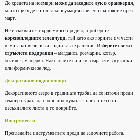
може да засадите лук в оранжерия,
До средата на ноември
който ще бъде готов за консумация в зелено състояние през
март.
Не изчаквайте твърде много преди да приберете
кореноплодните зеленчуци,
тъй като ако горните им части
Изберете свежи
измръзнат вече не са годни за съхранение.
стръкчета подправки
– магданоз, розмарин, копър,
босилек, мащерка. Накълцайте ги и ги замразете в кутийки
или формички за лед.
Декоративни водни площи
Декоративното езеро в градината трябва да се източи преди
температурата да падне под нулата. Почистете го от
изсъхналите листа и го покрийте.
Инструменти
Прегледайте инструментите преди да започнете работа,