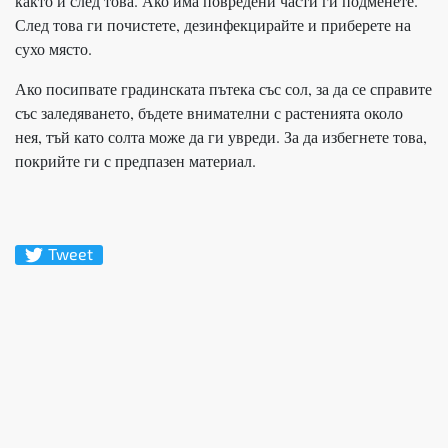
както и след това. Ако има повредени части ги подменете.
След това ги почистете, дезинфекцирайте и приберете на
сухо място.
Ако посипвате градинската пътека със сол, за да се справите
със заледяването, бъдете внимателни с растенията около
нея, тъй като солта може да ги увреди. За да избегнете това,
покрийте ги с предпазен материал.
Tweet