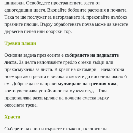
шишарки. Освободете пространствата заети от
едногодишни цветя. Вкопайте бобовите растения в почвата.
Така те ще послужат за наторяването й. прекопайте дълбоко
празните площи. Върху обработената почва може да внесете
дървесна пепел или оборски тор.
Тревни площи
събирането на падналите
Основна задача през есента е
листа.
За целта използвайте гребло с меки зъбци или
прахосмукачка за листа. В краят на октомври – началотона
ноември ако тревата е висока я окосете до височина около 6
мулчиране на тревния чим,
см. Добре е да се направи
което увеличава устойчивостта му към студа. Това
представлява разхвърляне на почвена смеска върху
окосената трева.
Храсти
Съберете на сноп и вържете с въженца клоните на