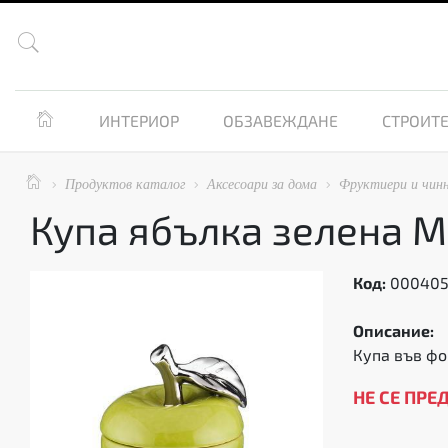


ИНТЕРИОР
ОБЗАВЕЖДАНЕ
СТРОИТЕ

Продуктов каталог
Аксесоари за дома
Фруктиери и чинн



Купа ябълка зелена M
Код:
00040
Описание:
Купа във фо
НЕ СЕ ПРЕ