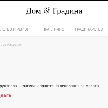
Дом
Градина
ЛСТВО И РЕМОНТ
ПРАКТИЧНО
ГРАДИНАРСТВО
и за декорация
9
руктиера - красива и практична декорация за масата
ДЛАГА