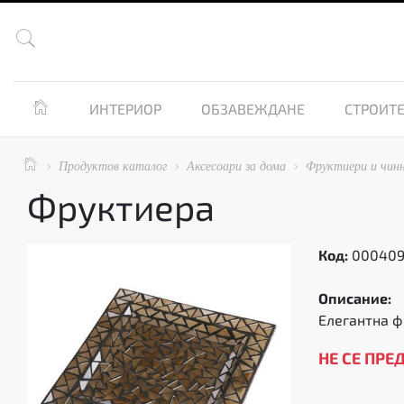


ИНТЕРИОР
ОБЗАВЕЖДАНЕ
СТРОИТЕ

Продуктов каталог
Аксесоари за дома
Фруктиери и чинн



Фруктиера
Код:
00040
Описание:
Елегантна ф
НЕ СЕ ПРЕ