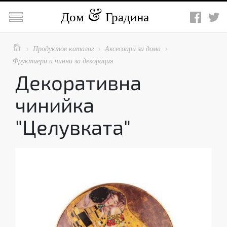

Дом
Градина

Продуктов каталог
Аксесоари за дома



Фруктиери и чинни за декорация
Декоративна
чинийка
"Целувката"