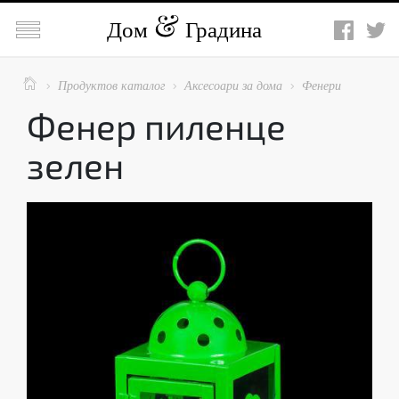

Дом
Градина

Продуктов каталог
Аксесоари за дома
Фенери



Фенер пиленце
зелен