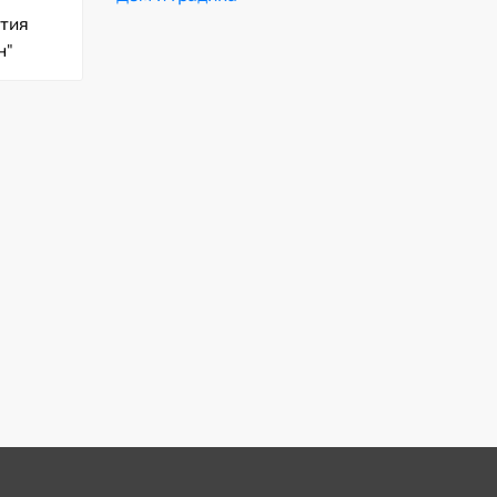
тия
н"