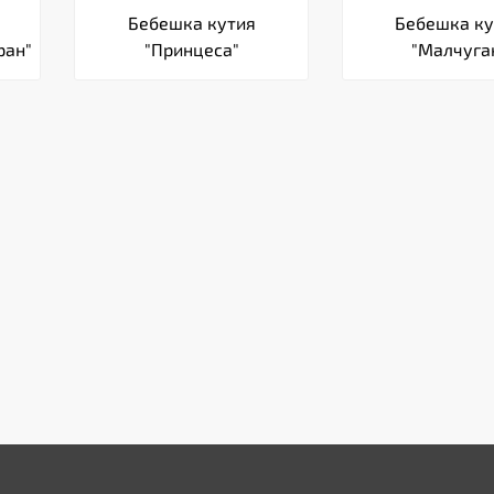
Бебешка кутия
Бебешка ку
ран"
"Принцеса"
"Малчуга