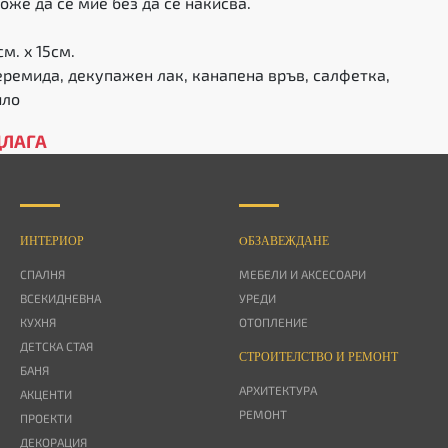
оже да се мие без да се накисва.
м. x 15см.
ремида, декупажен лак, канапена връв, салфетка,
ило
ДЛАГА
ИНТЕРИОР
OБЗАВЕЖДАНЕ
СПАЛНЯ
МЕБЕЛИ И АКСЕСОАРИ
ВСЕКИДНЕВНА
УРЕДИ
КУХНЯ
ОТОПЛЕНИЕ
ДЕТСКА СТАЯ
СТРОИТЕЛСТВО И РЕМОНТ
БАНЯ
АРХИТЕКТУРА
АКЦЕНТИ
РЕМОНТ
ПРОЕКТИ
ДЕКОРАЦИЯ