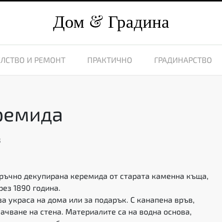
Дом
Градина
ЛСТВО И РЕМОНТ
ПРАКТИЧНО
ГРАДИНАРСТВО
ремида
8
ръчно декупирана керемида от старата каменна къща,
рез 1890 година.
а украса на дома или за подарък. С канапена връв,
качване на стена. Материалите са на водна основа,