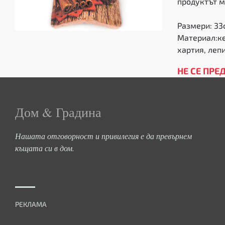
продуктът м
Размери: 33с
Материал:ке
хартия, леп
НЕ СЕ ПРЕ
Дом & Градина
Нашата отговорност и привилегия е да превърнем
къщата си в дом.
РЕКЛАМА