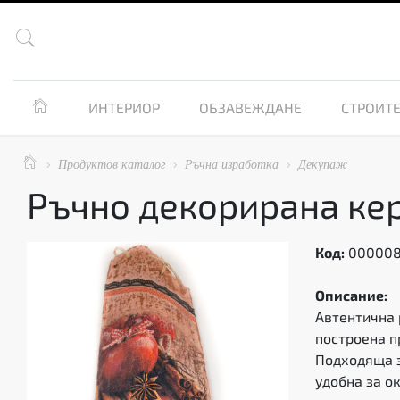


ИНТЕРИОР
ОБЗАВЕЖДАНЕ
СТРОИТЕ

Продуктов каталог
Ръчна изработка
Декупаж



Ръчно декорирана ке
Код:
00000
Описание:
Автентична 
построена п
Подходяща з
удобна за о