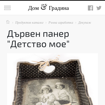

Дом
Градина

Продуктов каталог
Ръчна изработка
Декупаж



Дървен панер
"Детство мое"