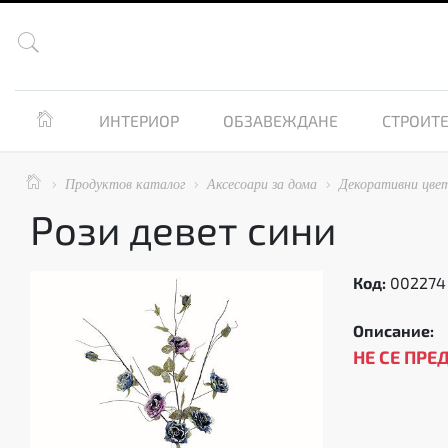


ИНТЕРИОР
ОБЗАВЕЖДАНЕ
СТРОИТЕ

Продуктов каталог
Аксесоари за дома
Декоративни цве



Рози девет сини
Код:
002274
Описание:
НЕ СЕ ПРЕ