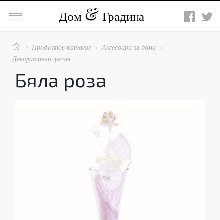

Дом
Градина

Продуктов каталог
Аксесоари за дома



Декоративни цветя
Бяла роза