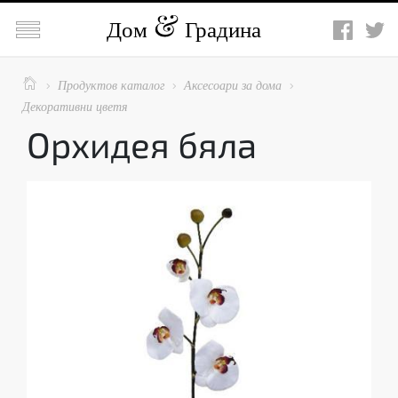

Дом
Градина

Продуктов каталог
Аксесоари за дома



Декоративни цветя
Орхидея бяла