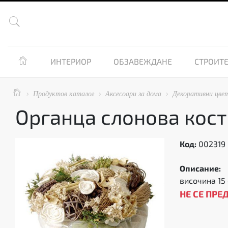


ИНТЕРИОР
ОБЗАВЕЖДАНЕ
СТРОИТЕ

Продуктов каталог
Аксесоари за дома
Декоративни цве



Органца слонова кост
Код:
002319
Описание:
височина 15 
НЕ СЕ ПРЕ