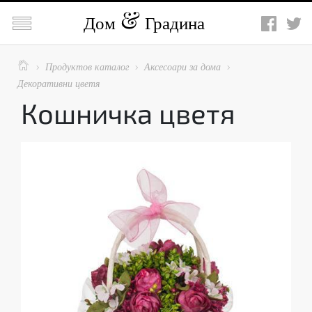

Дом
Градина

Продуктов каталог
Аксесоари за дома



Декоративни цветя
Кошничка цветя