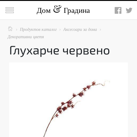

Дом
Градина

Продуктов каталог
Аксесоари за дома



Декоративни цветя
Глухарче червено