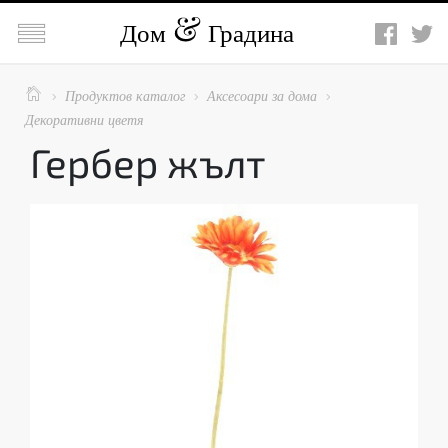

Дом
Градина

Продуктов каталог
Аксесоари за дома



Декоративни цветя
Гербер жълт