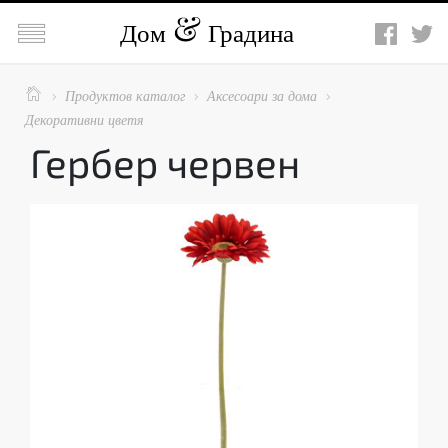

Дом
Градина

Продуктов каталог
Аксесоари за дома



Декоративни цветя
Гербер червен