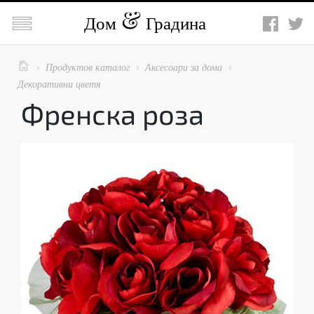

Дом
Градина

Продуктов каталог
Аксесоари за дома



Декоративни цветя
Френска роза