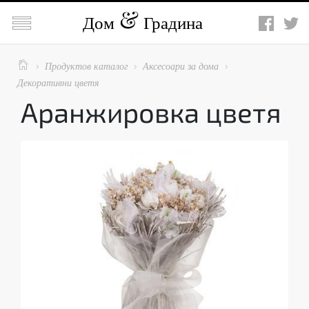

Дом
Градина

Продуктов каталог
Аксесоари за дома



Декоративни цветя
Аранжировка цветя