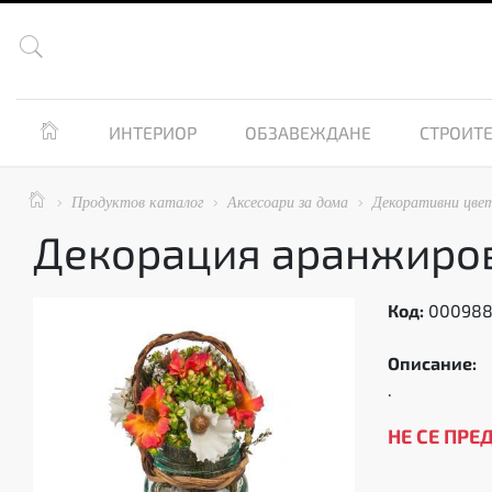


ИНТЕРИОР
ОБЗАВЕЖДАНЕ
СТРОИТЕ

Продуктов каталог
Аксесоари за дома
Декоративни цве



Декорация аранжиров
Код:
00098
Описание:
.
НЕ СЕ ПРЕ