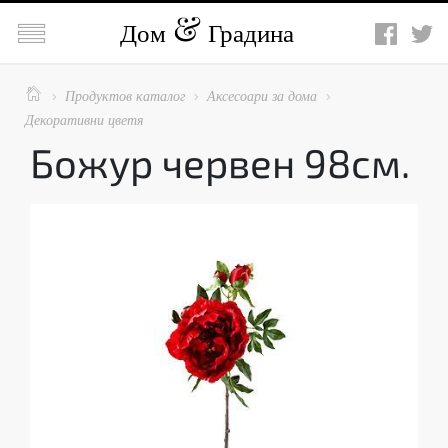

Дом
Градина

Продуктов каталог
Аксесоари за дома



Декоративни цветя
Божур червен 98см.