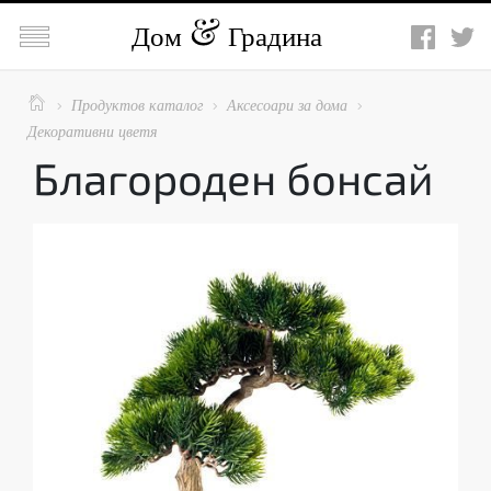

Дом
Градина

Продуктов каталог
Аксесоари за дома



Декоративни цветя
Благороден бонсай