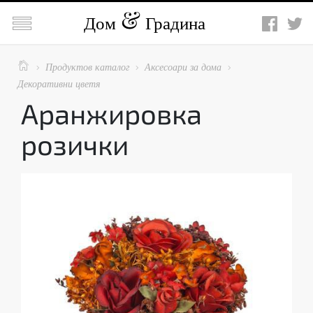

Дом
Градина

Продуктов каталог
Аксесоари за дома



Декоративни цветя
Аранжировка
розички