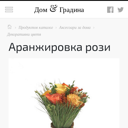

Дом
Градина

Продуктов каталог
Аксесоари за дома



Декоративни цветя
Аранжировка рози