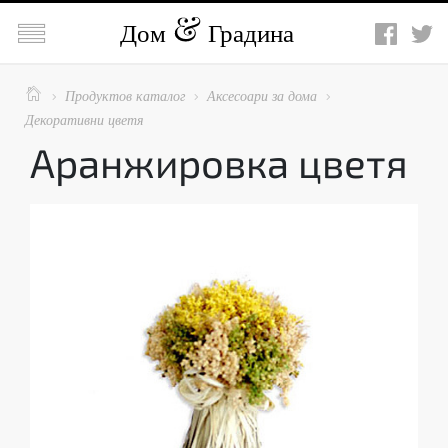

Дом
Градина

Продуктов каталог
Аксесоари за дома



Декоративни цветя
Аранжировка цветя