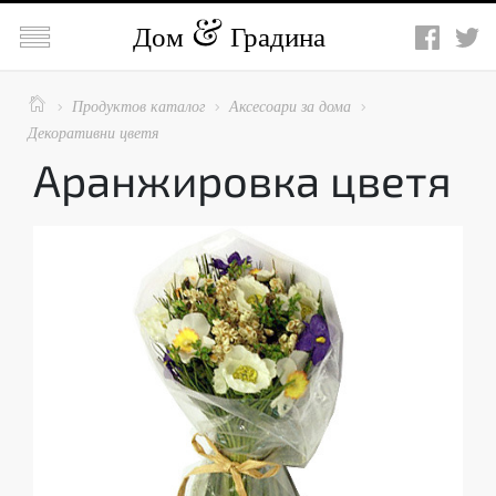

Дом
Градина

Продуктов каталог
Аксесоари за дома



Декоративни цветя
Аранжировка цветя