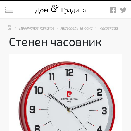

Дом
Градина

Продуктов каталог
Аксесоари за дома
Часовници



Стенен часовник