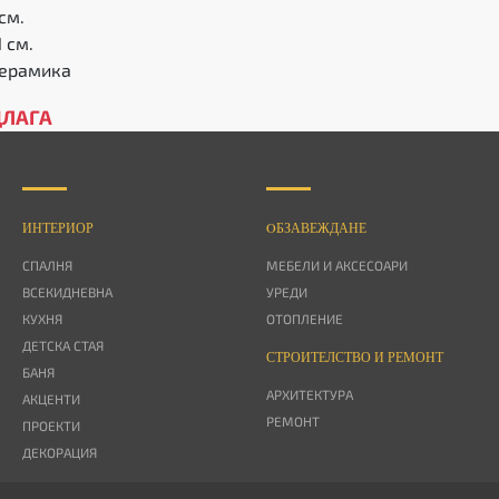
см.
 см.
керамика
ДЛАГА
ИНТЕРИОР
OБЗАВЕЖДАНЕ
СПАЛНЯ
МЕБЕЛИ И АКСЕСОАРИ
ВСЕКИДНЕВНА
УРЕДИ
КУХНЯ
ОТОПЛЕНИЕ
ДЕТСКА СТАЯ
СТРОИТЕЛСТВО И РЕМОНТ
БАНЯ
АРХИТЕКТУРА
АКЦЕНТИ
РЕМОНТ
ПРОЕКТИ
ДЕКОРАЦИЯ