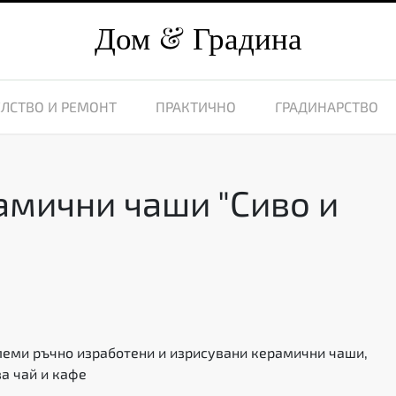
Дом
Градина
ЛСТВО И РЕМОНТ
ПРАКТИЧНО
ГРАДИНАРСТВО
амични чаши "Сиво и
леми ръчно изработени и изрисувани керамични чаши,
а чай и кафе