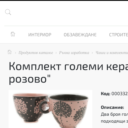


ИНТЕРИОР
ОБЗАВЕЖДАНЕ
СТРОИТЕ

Продуктов каталог
Ръчна изработка
Чаши и комплекти



Комплект големи кер
розово"
Код:
000332
Описание:
Два броя го
подходящи з