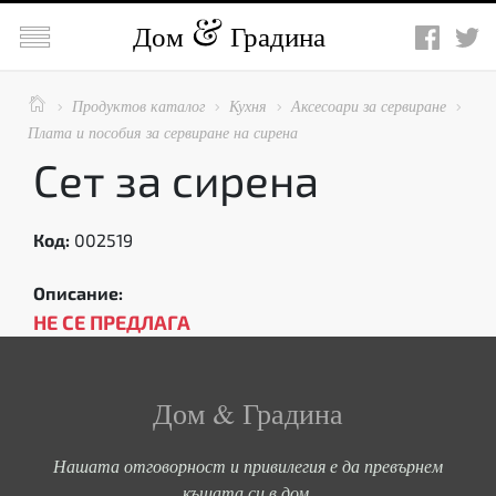

Дом
Градина

Продуктов каталог
Кухня
Аксесоари за сервиране




Плата и пособия за сервиране на сирена
Сет за сирена
Код:
002519
Описание:
НЕ СЕ ПРЕДЛАГА
Дом & Градина
Нашата отговорност и привилегия е да превърнем
къщата си в дом.