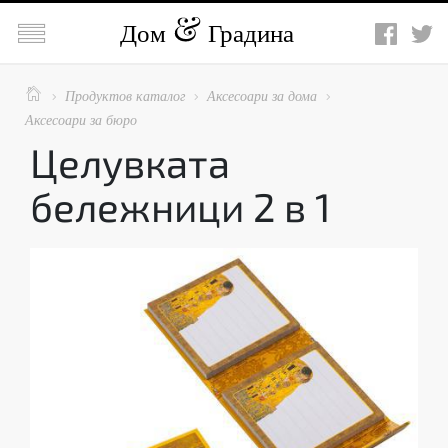

Дом
Градина

Продуктов каталог
Аксесоари за дома



Аксесоари за бюро
Целувката
бележници 2 в 1