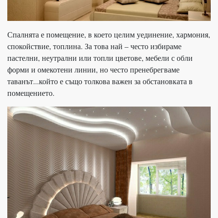
Спалнята е помещение, в което целим уединение, хармония,
спокойствие, топлина. За това най – често избираме
пастелни, неутрални или топли цветове, мебели с обли
форми и омекотени линии, но често пренебрегваме
таванът...който е също толкова важен за обстановката в
помещението.