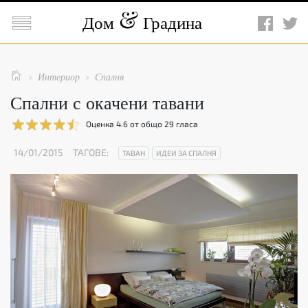

Дом
Градина

Интериор
Спалня


Спални с окачени тавани
Оценка
4.6
от общо
29
гласа
14/01/2015
ТАГОВЕ:
ТАВАН
ИДЕИ ЗА СПАЛНЯ