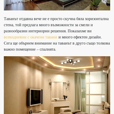
Таванът отдавна вече не е просто скучна бяла хоризонтална
стена, той предлага много възможности за смели и
разнообразни интериорни решения. Показахме ви
всекидневни с окачени тавани
и много ефектен дизайн.
Сега ще обърнем внимание на таванът в друго също толкова
важно помещение – спалнята.