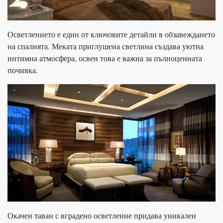
Осветлението е един от ключовите детайли в обзавеждането
на спалнята. Меката приглушена светлина създава уютна
интимна атмосфера, освен това е важна за пълноценната
почивка.
Окачен таван с вградено осветление придава уникален