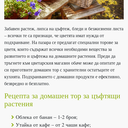
Забавен растеж, липса на цъфтеж, бледи и безжизнени листа
– всички те са признаци, че цветята имат нужда от
подхранване. На пазара се предлагат специални торове за
цветя, които съдържат всички необходими вещества за
развитието и цъфтежа на домашните растения. Преди да
тръгнете към цветарския магазин обаче може да опитате да
си приготвите домашен тор с хранителни остатъците от
кухнята. Подхранването с домашни продукти е ефективно,
безвредно и безплатно.
Рецепта за домашен тор за цъфтящи
растения
Облека от банан – 1-2 броя;
Утайка от кафе – от 2 чаши кафе;