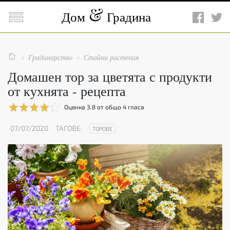

Дом
Градина

Градинарство
Стайни растения


Домашен тор за цветята с продукти
от кухнята - рецепта
Оценка
3.8
от общо
4
гласа
07/07/2020
ТАГОВЕ:
ТОРОВЕ